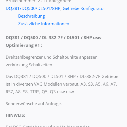
Artikelnummer:
2211
Kategorien:
DQ381/DQ500/DL501/8HP
,
Getriebe Konfigurator
Beschreibung
Zusätzliche Informationen
DQ381 / DQ500 /
DL-382-7F
/ DL501 / 8HP usw
Optimierung V1 :
Drehzahlbegrenzer und Schaltpunkte anpassen,
verkürzung Schaltzeiten.
Das DQ381 / DQ500 / DL501 / 8HP /
DL-382-7F
Getriebe
ist in diversen VAG Modellen verbaut. A3, S3, A5, A6, A7,
RS7, A8, S8, TTRS, Q5, Q3 usw usw
Sonderwünsche auf Anfrage.
HINWEIS:
Bei DSG Getrieben wird die Halbierung des