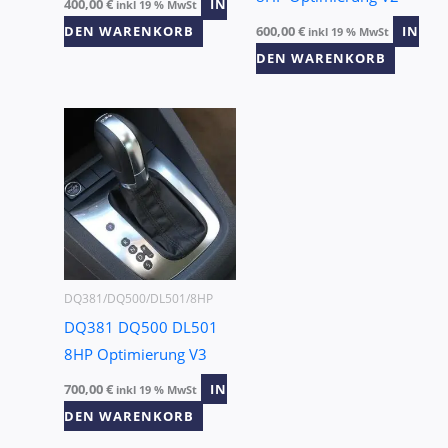
400,00
€
IN
inkl 19 % MwSt
DEN WARENKORB
600,00
€
IN
inkl 19 % MwSt
DEN WARENKORB
DQ381/DQ500/DL501/8HP
DQ381 DQ500 DL501
8HP Optimierung V3
700,00
€
IN
inkl 19 % MwSt
DEN WARENKORB