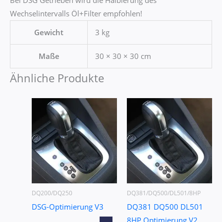
Wechselintervalls Öl+Filter empfohlen!
Gewicht
3 kg
Maße
30 × 30 × 30 cm
Ähnliche Produkte
DQ200/DQ250
DQ381/DQ500/DL501/8HP
DSG-Optimierung V3
DQ381 DQ500 DL501
8HP Optimierung V2