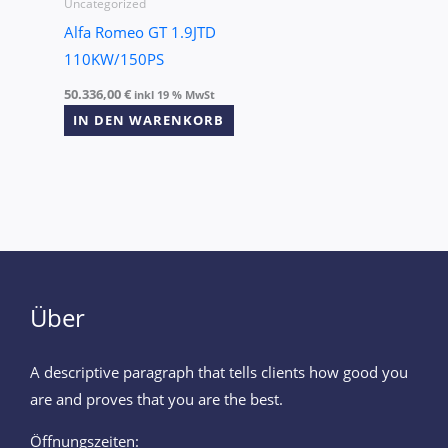
Uncategorized
Alfa Romeo GT 1.9JTD
110KW/150PS
50.336,00
€
inkl 19 % MwSt
IN DEN WARENKORB
Über
A descriptive paragraph that tells clients how good you
are and proves that you are the best.
Öffnungszeiten: