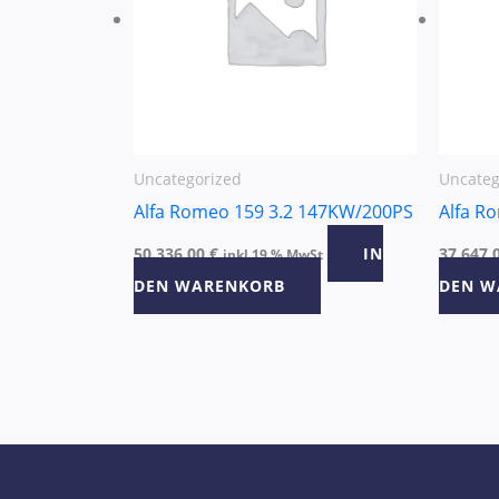
Uncategorized
Uncateg
Alfa Romeo 159 3.2 147KW/200PS
Alfa R
50.336,00
€
IN
37.647,
inkl 19 % MwSt
DEN WARENKORB
DEN W