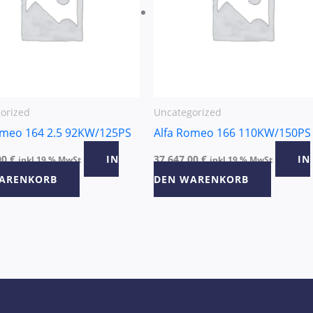
orized
Uncategorized
omeo 164 2.5 92KW/125PS
Alfa Romeo 166 110KW/150PS
00
€
IN
37.647,00
€
IN
inkl 19 % MwSt
inkl 19 % MwSt
ARENKORB
DEN WARENKORB