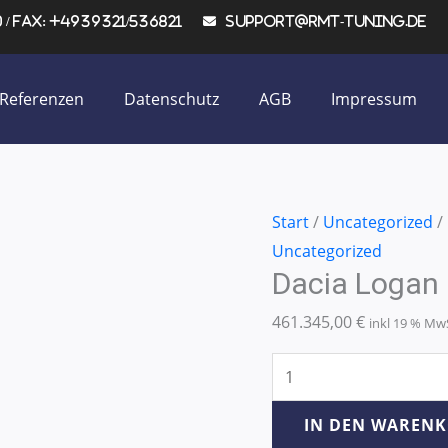
/ Fax: +4939321/536821
support@rmt-tuning.de
Referenzen
Datenschutz
AGB
Impressum
Dacia
Start
/
Uncategorized
/
Logan
Uncategorized
Dacia Logan
1.5
DCI
461.345,00
€
inkl 19 % Mw
65KW/88PS
Menge
IN DEN WAREN