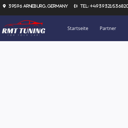
Zum
39596 Arneburg, Germany
Tel: +4939321/536820 
Inhalt
springen
Startseite
Partner