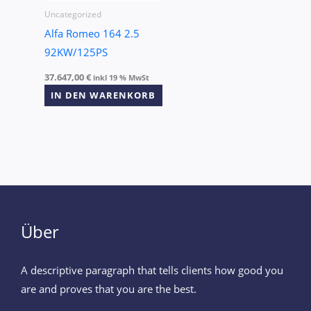
Uncategorized
Alfa Romeo 164 2.5
92KW/125PS
37.647,00
€
inkl 19 % MwSt
IN DEN WARENKORB
Über
A descriptive paragraph that tells clients how good you
are and proves that you are the best.