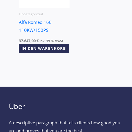
Uncategorized
Alfa Romeo 166
110KW/150PS
37.647,00
€
inkl 19 % MwSt
IN DEN WARENKORB
Über
A descriptive paragraph that tells clients how good you
are and proves that you are the best.