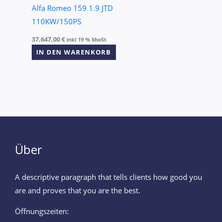
Alfa Romeo 159 1.9 JTD
110KW/150PS
37.647,00
€
inkl 19 % MwSt
IN DEN WARENKORB
Über
A descriptive paragraph that tells clients how good you
are and proves that you are the best.
Öffnungszeiten: