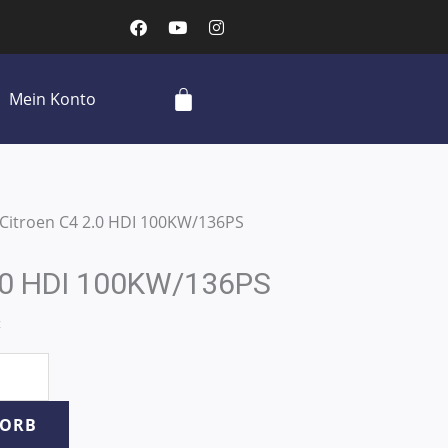
F
Y
I
a
o
n
c
u
s
e
t
t
b
u
a
Cart
Mein Konto
o
b
g
o
e
r
k
a
m
 Citroen C4 2.0 HDI 100KW/136PS
2.0 HDI 100KW/136PS
t
KORB