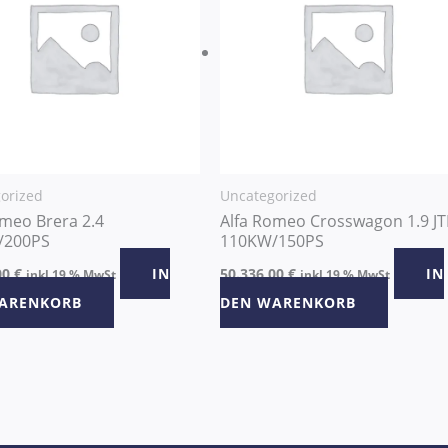
orized
Uncategorized
omeo Brera 2.4
Alfa Romeo Crosswagon 1.9 J
/200PS
110KW/150PS
00
€
IN
50.336,00
€
IN
inkl 19 % MwSt
inkl 19 % MwSt
ARENKORB
DEN WARENKORB