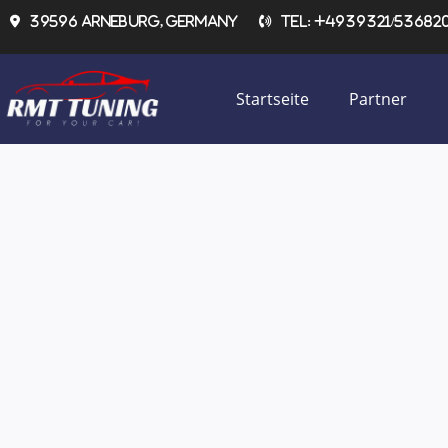
Zum
39596 Arneburg, Germany
Tel: +4939321/536820 
Inhalt
springen
Startseite
Partner