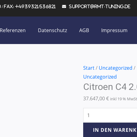
/ Fax: +4939321/536821
support@rmt-tuning.de
Referenzen
Datenschutz
AGB
Impressum
Citroen
Start
/
Uncategorized
/
C4
Uncategorized
Citroen C4 
2.0
HDI
37.647,00
€
inkl 19 % MwS
100KW/136PS
Menge
IN DEN WAREN