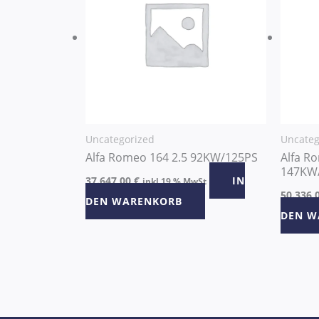
Uncategorized
Uncateg
Alfa Romeo 164 2.5 92KW/125PS
Alfa R
147KW
37.647,00
€
IN
inkl 19 % MwSt
50.336,
DEN WARENKORB
DEN W