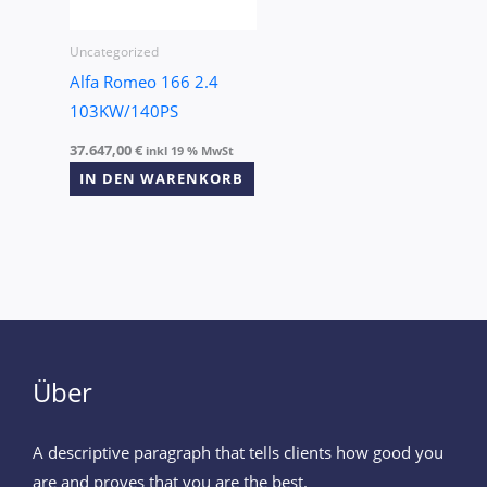
Uncategorized
Alfa Romeo 166 2.4
103KW/140PS
37.647,00
€
inkl 19 % MwSt
IN DEN WARENKORB
Über
A descriptive paragraph that tells clients how good you
are and proves that you are the best.