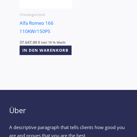
Uncategorized
Alfa Romeo 166
110KW/150PS
37.647,00
€
inkl 19 % MwSt
IN DEN WARENKORB
Über
A descriptive paragraph that tells clients how good you
are and proves that you are the best.