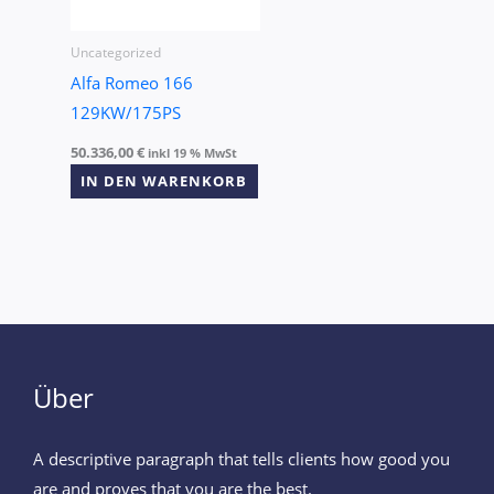
Uncategorized
Alfa Romeo 166
129KW/175PS
50.336,00
€
inkl 19 % MwSt
IN DEN WARENKORB
Über
A descriptive paragraph that tells clients how good you
are and proves that you are the best.