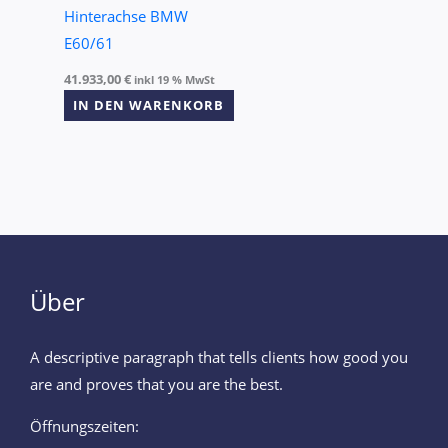
Hinterachse BMW
E60/61
41.933,00
€
inkl 19 % MwSt
IN DEN WARENKORB
Über
A descriptive paragraph that tells clients how good you
are and proves that you are the best.
Öffnungszeiten: