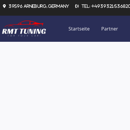
Zum
39596 Arneburg, Germany
Tel: +4939321/536820 
Inhalt
springen
Startseite
Partner