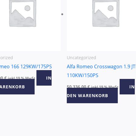
orized
Uncategorized
omeo 166 129KW/175PS
Alfa Romeo Crosswagon 1.9 J
110KW/150PS
00
€
IN
inkl 19 % MwSt
ARENKORB
50.336,00
€
IN
inkl 19 % MwSt
DEN WARENKORB