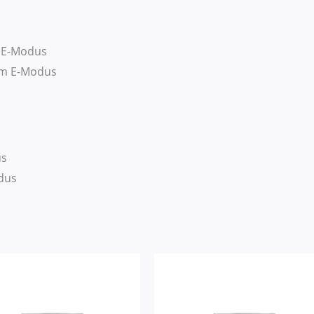
m E-Modus
im E-Modus
us
dus