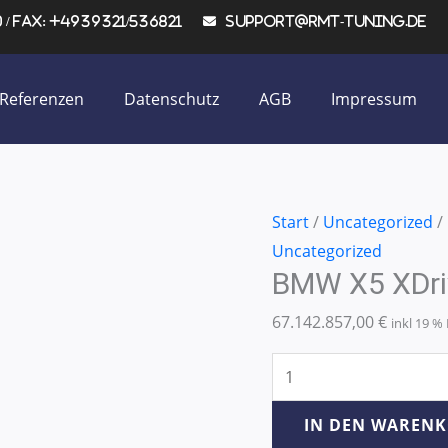
/ Fax: +4939321/536821
support@rmt-tuning.de
Referenzen
Datenschutz
AGB
Impressum
BMW
Start
/
Uncategorized
/
X5
Uncategorized
BMW X5 XDr
xDrive40e
180KW/245PS
67.142.857,00
€
inkl 19 
Menge
IN DEN WAREN