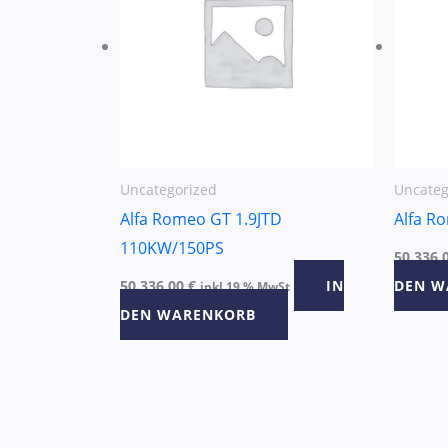
Uncategorized
Uncateg
Alfa Romeo GT 1.9JTD
Alfa R
110KW/150PS
50.336,
50.336,00
€
IN
DEN W
inkl 19 % MwSt
DEN WARENKORB