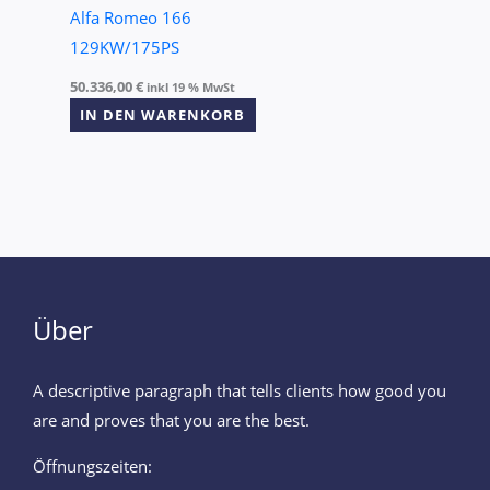
Alfa Romeo 166
129KW/175PS
50.336,00
€
inkl 19 % MwSt
IN DEN WARENKORB
Über
A descriptive paragraph that tells clients how good you
are and proves that you are the best.
Öffnungszeiten: