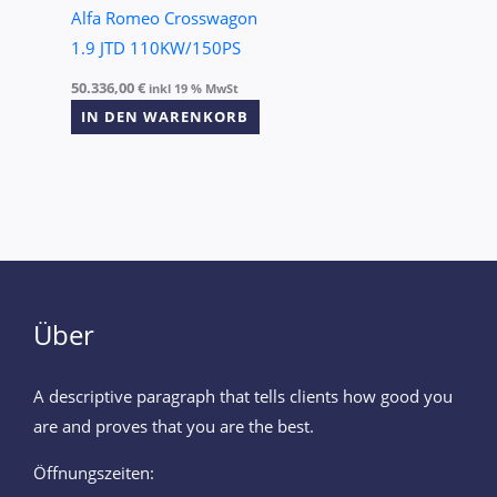
Alfa Romeo Crosswagon
1.9 JTD 110KW/150PS
50.336,00
€
inkl 19 % MwSt
IN DEN WARENKORB
Über
A descriptive paragraph that tells clients how good you
are and proves that you are the best.
Öffnungszeiten: