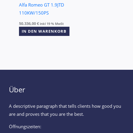
Alfa Romeo GT 1.9JTD
110KW/150PS
50.336,00
€
inkl 19 % MwSt
IN DEN WARENKORB
Über
A descriptive paragraph that tells clients how good you
are and proves that you are the best.
Öffnungszeiten: