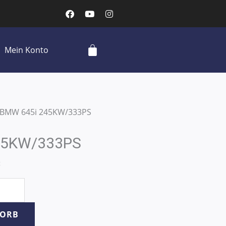
F
Y
I
a
o
n
c
u
s
e
t
t
b
u
a
Cart
Mein Konto
o
b
g
o
e
r
k
a
m
 BMW 645i 245KW/333PS
45KW/333PS
t
KORB