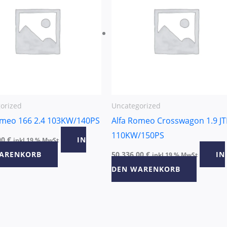
orized
Uncategorized
omeo 166 2.4 103KW/140PS
Alfa Romeo Crosswagon 1.9 J
110KW/150PS
00
€
IN
inkl 19 % MwSt
ARENKORB
50.336,00
€
IN
inkl 19 % MwSt
DEN WARENKORB