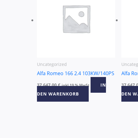
Uncategorized
Uncateg
Alfa Romeo 166 2.4 103KW/140PS
Alfa R
37.647,00
€
IN
37.647,
inkl 19 % MwSt
DEN WARENKORB
DEN W