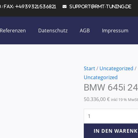
/ Fax: +4939321/536821
support@rmt-tuning.de
Referenzen
Datenschutz
AGB
Impressum
BMW
Start
/
Uncategorized
/
645i
Uncategorized
BMW 645i 2
245KW/333PS
Menge
50.336,00
€
inkl 19 % MwS
IN DEN WAREN