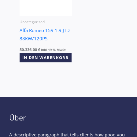
Uncategorized
Alfa Romeo 159 1.9 JTD
88KW/120PS
50.336,00
€
inkl 19 % MwSt
IN DEN WARENKORB
Über
A descriptive paragraph that tells clients how good you