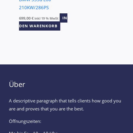
210KW/286PS
699,00
€
IN
inkl 19 % MwSt
DEN WARENKORB
Über
A descriptive paragraph that tells clients how good you
are and proves that you are the best.
Öffnungszeiten: