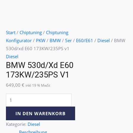
Start
/
Chiptuning
/
Chiptuning
Konfigurator
/
PKW
/
BMW
/
5er
/
E60/E61
/
Diesel
/ BMW
530d/xd E60 173KW/235PS v1
Diesel
BMW 530d/xd E60
173KW/235PS V1
649,00
€
inkl 19 % MwSt
IN DEN WARENKORB
Kategorie:
Diesel
Beschreibung