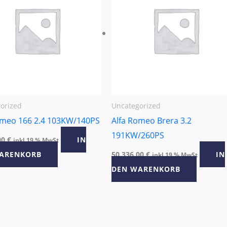
orized
Uncategorized
omeo 166 2.4 103KW/140PS
Alfa Romeo Brera 3.2
191KW/260PS
00
€
IN
inkl 19 % MwSt
ARENKORB
50.336,00
€
IN
inkl 19 % MwSt
DEN WARENKORB