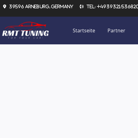
Zum
39596 Arneburg, Germany
Tel: +4939321/536820 
Inhalt
springen
Startseite
Partner