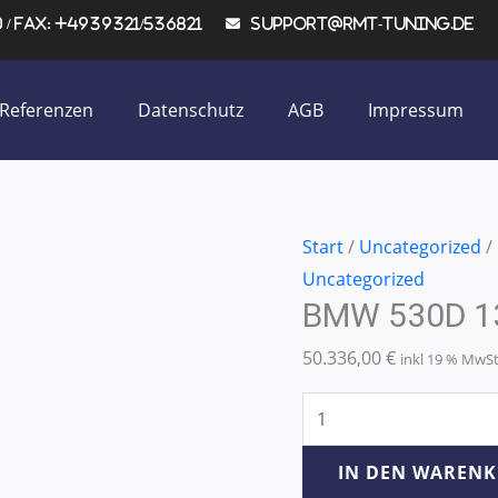
/ Fax: +4939321/536821
support@rmt-tuning.de
Referenzen
Datenschutz
AGB
Impressum
BMW
Start
/
Uncategorized
/
530D
Uncategorized
BMW 530D 1
135KW/184PS
Menge
50.336,00
€
inkl 19 % MwS
IN DEN WAREN