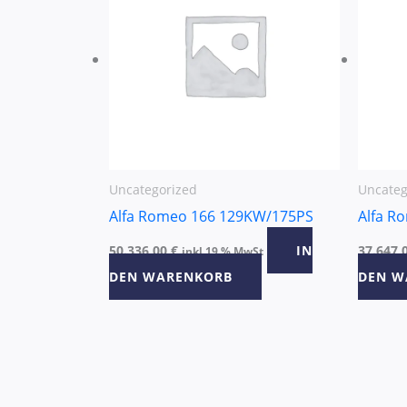
Uncategorized
Uncateg
Alfa Romeo 166 129KW/175PS
Alfa R
50.336,00
€
IN
37.647,
inkl 19 % MwSt
DEN WARENKORB
DEN W