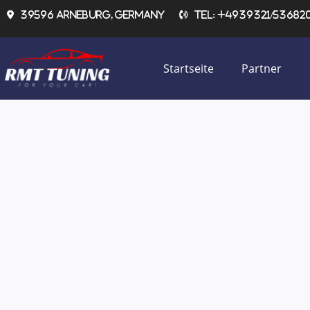
Zum
39596 Arneburg, Germany
Tel: +4939321/536820 
Inhalt
springen
Startseite
Partner