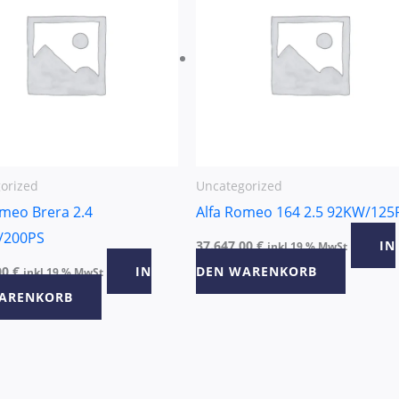
orized
Uncategorized
omeo Brera 2.4
Alfa Romeo 164 2.5 92KW/125
/200PS
37.647,00
€
IN
inkl 19 % MwSt
00
€
IN
DEN WARENKORB
inkl 19 % MwSt
ARENKORB