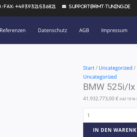
/ Fax: +4939321/536821
support@rmt-tuning.de
Referenzen
Datenschutz
AGB
Impressum
BMW
Start
/
Uncategorized
/
525i/ix
Uncategorized
BMW 525i/ix
E61
160KW/218PS
41.932.773,00
€
inkl 19 
Menge
IN DEN WAREN