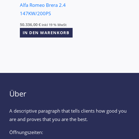
Alfa Romeo Brera 2.4
147KW/200PS
50.336,00
€
inkl 19 % MwSt
IN DEN WARENKORB
Über
A descriptive paragraph that tells clients how good you
are and proves that you are the best.
Öffnungszeiten: