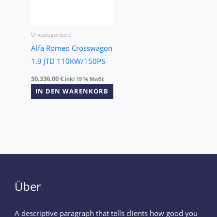
Uncategorized
Alfa Romeo Crosswagon
1.9 JTD 110KW/150PS
50.336,00
€
inkl 19 % MwSt
IN DEN WARENKORB
Über
A descriptive paragraph that tells clients how good you