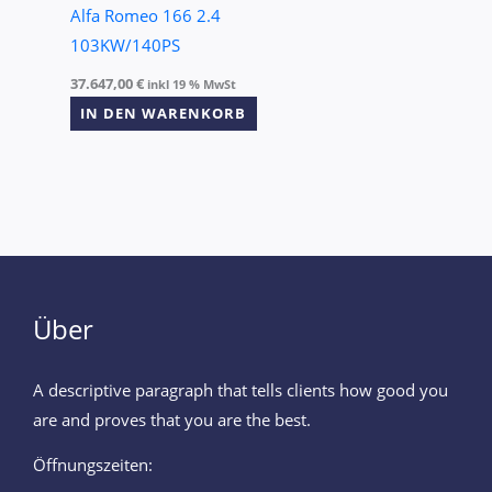
Alfa Romeo 166 2.4
103KW/140PS
37.647,00
€
inkl 19 % MwSt
IN DEN WARENKORB
Über
A descriptive paragraph that tells clients how good you
are and proves that you are the best.
Öffnungszeiten: