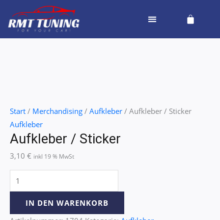
Zum
Cart
Inhalt
springen
Aufkleber
/
Sticker
Start
/
Merchandising
/
Aufkleber
/ Aufkleber / Sticker
Menge
Aufkleber
Aufkleber / Sticker
3,10
€
inkl 19 % MwSt
IN DEN WARENKORB