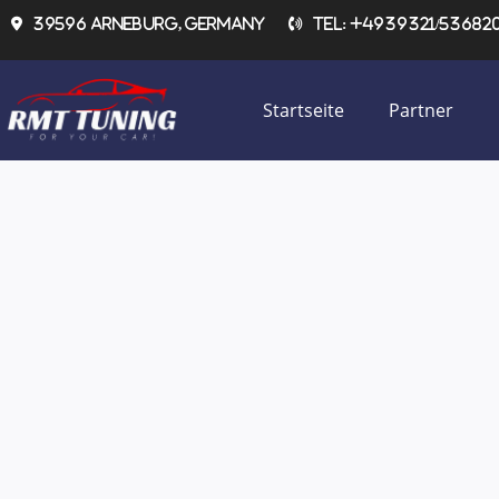
Zum
39596 Arneburg, Germany
Tel: +4939321/536820 
Inhalt
springen
Startseite
Partner