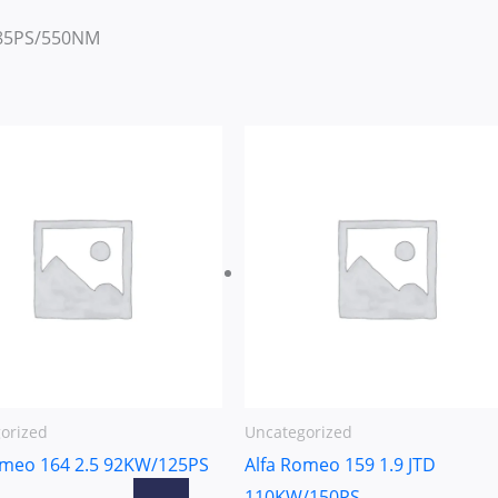
~385PS/550NM
orized
Uncategorized
omeo 164 2.5 92KW/125PS
Alfa Romeo 159 1.9 JTD
110KW/150PS