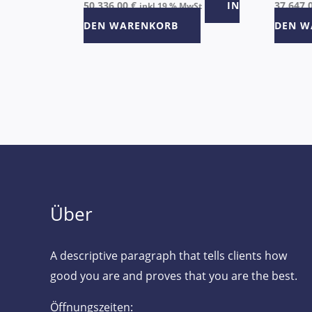
50.336,00
€
IN
37.647,
inkl 19 % MwSt
DEN WARENKORB
DEN W
Über
A descriptive paragraph that tells clients how
good you are and proves that you are the best.
Öffnungszeiten: