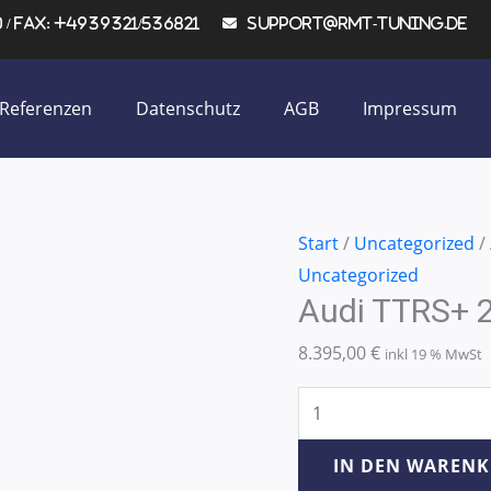
/ Fax: +4939321/536821
support@rmt-tuning.de
Referenzen
Datenschutz
AGB
Impressum
Audi
Start
/
Uncategorized
/
TTRS+
Uncategorized
Audi TTRS+ 
2,5
TFSI
8.395,00
€
inkl 19 % MwSt
265KW/360PS
Menge
IN DEN WAREN