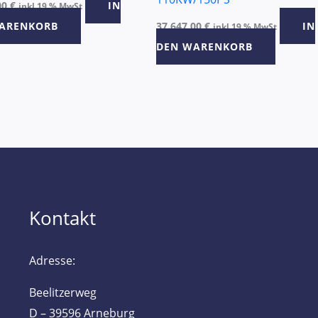
00
€
IN
inkl 19 % MwSt
ARENKORB
37.647,00
€
IN
inkl 19 % MwSt
DEN WARENKORB
Kontakt
Adresse:
Beelitzerweg
D – 39596 Arneburg