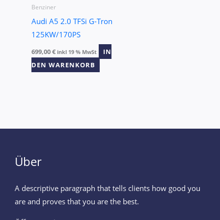
Benziner
Audi A5 2.0 TFSi G-Tron⁠
125KW/170PS
699,00
€
IN
inkl 19 % MwSt
DEN WARENKORB
Über
A descriptive paragraph that tells clients how good you
are and proves that you are the best.