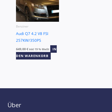
Benziner
Audi Q7 4.2 V8 FSI
257KW/350PS
649,00
€
IN
inkl 19 % MwSt
DEN WARENKORB
Über