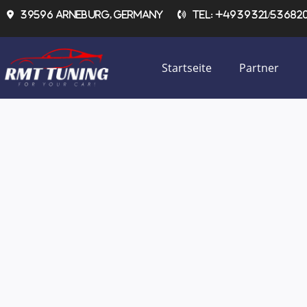
Zum
39596 Arneburg, Germany
Tel: +4939321/536820 
Inhalt
springen
Startseite
Partner