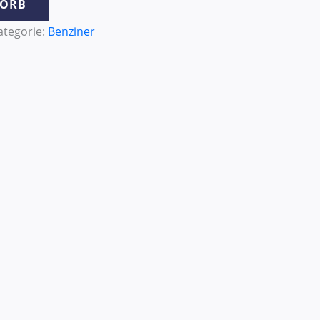
KORB
ategorie:
Benziner