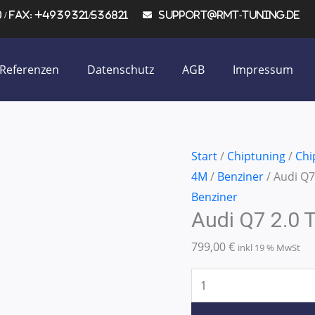
/ Fax: +4939321/536821
support@rmt-tuning.de
Referenzen
Datenschutz
AGB
Impressum
Audi
Start
/
Chiptuning
/
Chi
Q7
4M
/
Benziner
/ Audi Q7
2.0
Benziner
Audi Q7 2.0
TFSI
185KW/252PS
799,00
€
inkl 19 % MwSt
Menge