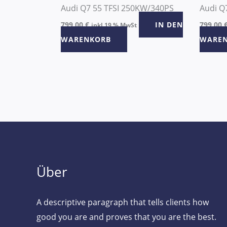
Audi Q7 55 TFSI 250KW/340PS
Audi Q
799,00
€
IN DEN
799,00
inkl 19 % MwSt
WARENKORB
WARE
Über
A descriptive paragraph that tells clients how
good you are and proves that you are the best.