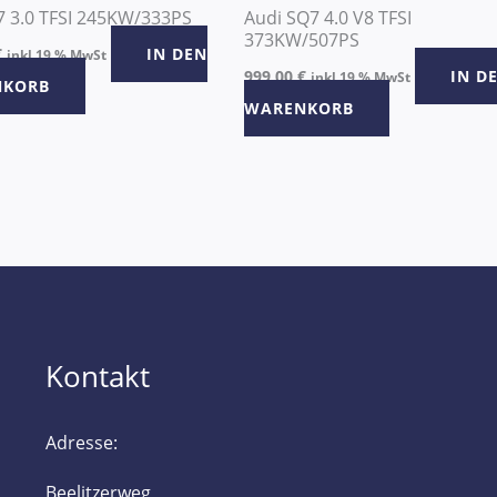
7 3.0 TFSI 245KW/333PS
Audi SQ7 4.0 V8 TFSI
373KW/507PS
€
IN DEN
inkl 19 % MwSt
999,00
€
IN D
inkl 19 % MwSt
NKORB
WARENKORB
Kontakt
Adresse:
Beelitzerweg