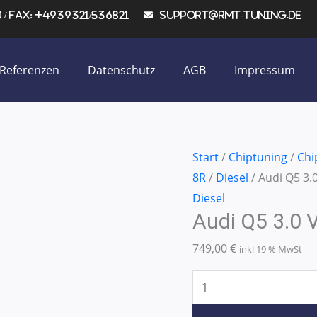
/ Fax: +4939321/536821
support@rmt-tuning.de
Referenzen
Datenschutz
AGB
Impressum
Audi
Start
/
Chiptuning
/
Chi
Q5
8R
/
Diesel
/ Audi Q5 3
3.0
Diesel
Audi Q5 3.0
V6
TDI
749,00
€
inkl 19 % MwSt
180KW/245PS
Menge