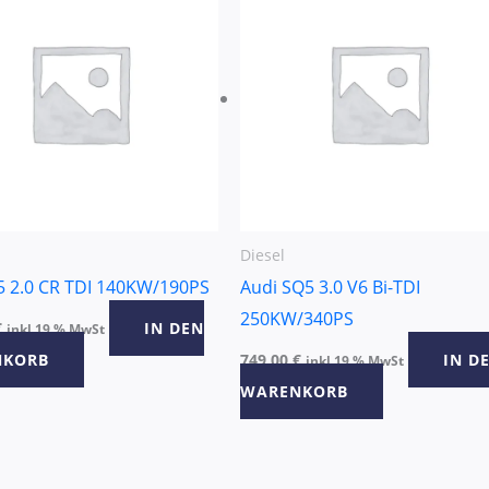
Diesel
5 2.0 CR TDI 140KW/190PS
Audi SQ5 3.0 V6 Bi-TDI
250KW/340PS
€
IN DEN
inkl 19 % MwSt
NKORB
749,00
€
IN D
inkl 19 % MwSt
WARENKORB