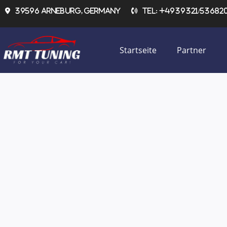
Zum
39596 Arneburg, Germany
Tel: +4939321/536820 
Inhalt
springen
Startseite
Partner