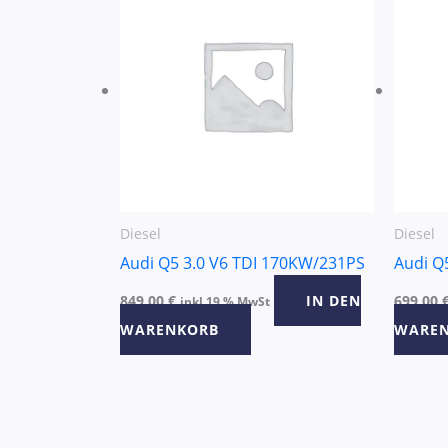
Diesel
Diesel
Audi Q5 3.0 V6 TDI 170KW/231PS
Audi Q
849,00
€
IN DEN
699,00
inkl 19 % MwSt
WARENKORB
WARE