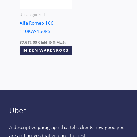
Uncategorized
Alfa Romeo 166
110KW/150PS
37.647,00
€
inkl 19 % MwSt
IN DEN WARENKORB
Über
A descriptive paragraph that tells clients how good you
are and proves that you are the best.