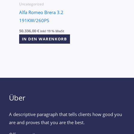
Uncategorized
Alfa Romeo Brera 3.2
191KW/260PS
50.336,00
€
inkl 19 % MwSt
IN DEN WARENKORB
Über
A descriptive paragraph that tells clients how good you
are and proves that you are the best.