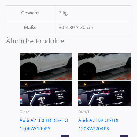
Gewicht
3 kg
Maße
30 × 30 × 30 cm
Ähnliche Produkte
Diesel
Diesel
Audi A7 3.0 TDI CR-TDI
Audi A7 3.0 CR-TDI
140KW/190PS
150KW/204PS