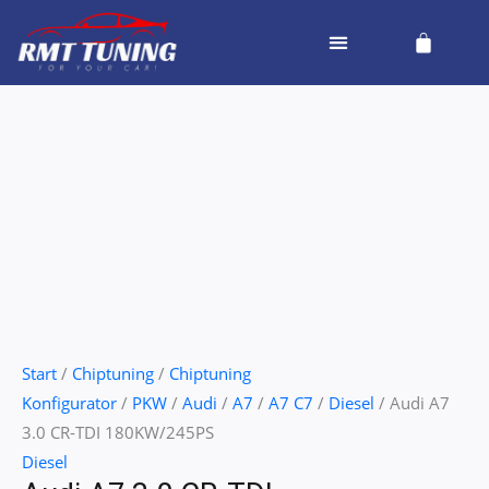
Zum
Cart
Inhalt
springen
Audi
A7
3.0
CR-
TDI
180KW/245PS
Menge
Start
/
Chiptuning
/
Chiptuning
Konfigurator
/
PKW
/
Audi
/
A7
/
A7 C7
/
Diesel
/ Audi A7
3.0 CR-TDI 180KW/245PS
Diesel