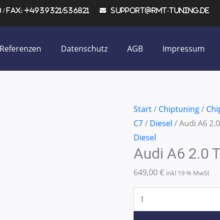
/ Fax: +4939321/536821
support@rmt-tuning.de
Referenzen
Datenschutz
AGB
Impressum
Audi
Start
/
Chiptuning
/
Chi
A6
C7
/
Diesel
/ Audi A6 2.
2.0
Diesel
Audi A6 2.0
TDI
CR
649,00
€
inkl 19 % MwSt
125KW/170PS
Menge