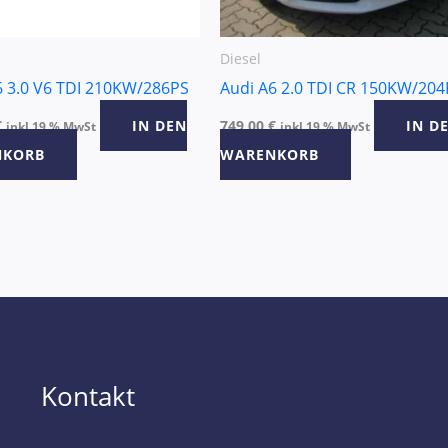
Diesel
6 3.0 V6 TDI 210KW/286PS
Audi A6 2.0 TDI CR 150KW/204
€
IN DEN
749,00
€
IN D
inkl 19 % MwSt
inkl 19 % MwSt
NKORB
WARENKORB
Kontakt