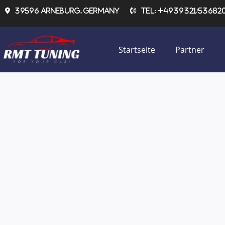
Zum
39596 Arneburg, Germany
Tel: +4939321/536820 
Inhalt
springen
Startseite
Partner