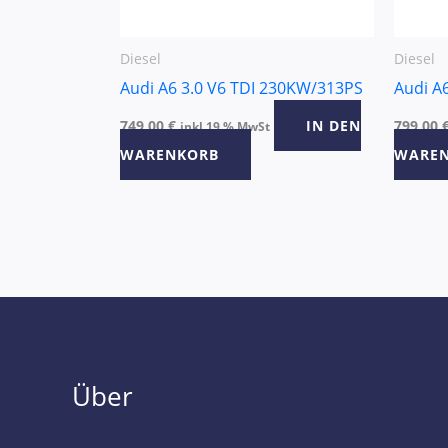
Diesel
Diesel
Audi A6 3.0 V6 TDI 230KW/313PS
Audi A
749,00
€
IN DEN
799,00
inkl 19 % MwSt
WARENKORB
WARE
Über