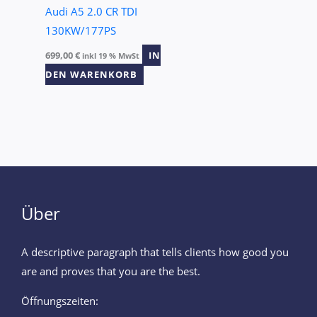
Audi A5 2.0 CR TDI
130KW/177PS
699,00
€
IN
inkl 19 % MwSt
DEN WARENKORB
Über
A descriptive paragraph that tells clients how good you
are and proves that you are the best.
Öffnungszeiten: