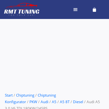
Zum
Cart
Inhalt
springen
Audi
A5
3.0
V6
TDI
180KW/245PS
Menge
Start
/
Chiptuning
/
Chiptuning
Konfigurator
/
PKW
/
Audi
/
A5
/
A5 8T
/
Diesel
/ Audi A5
3.0 V6 TDI 180KW/245PS