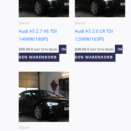
Diesel
Diesel
Audi A5 2.7 V6 TDI
Audi A5 2.0 CR TDI
140KW/190PS
120KW/163PS
699,00
€
IN
649,00
€
IN
inkl 19 % MwSt
inkl 19 % MwSt
DEN WARENKORB
DEN WARENKORB
Diesel