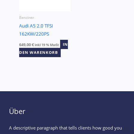
Benziner
Audi A5 2.0 TFSI
162KW/220PS
649,00
€
IN
inkl 19 % MwSt
DEN WARENKORB
Über
A descriptive paragraph that tells clients how good you