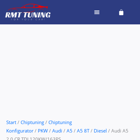
Zum
Cart
Inhalt
springen
Audi
A5
2.0
CR
TDI
120KW/163PS
Menge
Start
/
Chiptuning
/
Chiptuning
Konfigurator
/
PKW
/
Audi
/
A5
/
A5 8T
/
Diesel
/ Audi A5
2.0 CR TDI 120KW/163PS