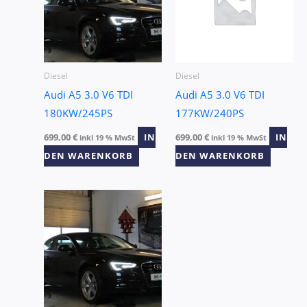
Diesel
Diesel
Audi A5 3.0 V6 TDI
Audi A5 3.0 V6 TDI
180KW/245PS
177KW/240PS
699,00
€
IN
699,00
€
IN
inkl 19 % MwSt
inkl 19 % MwSt
DEN WARENKORB
DEN WARENKORB