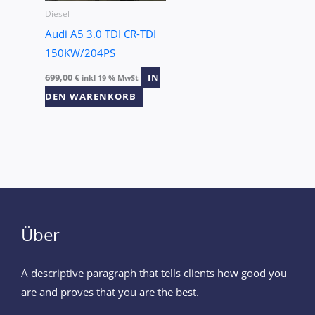
Diesel
Audi A5 3.0 TDI CR-TDI
150KW/204PS
699,00
€
IN
inkl 19 % MwSt
DEN WARENKORB
Über
A descriptive paragraph that tells clients how good you
are and proves that you are the best.