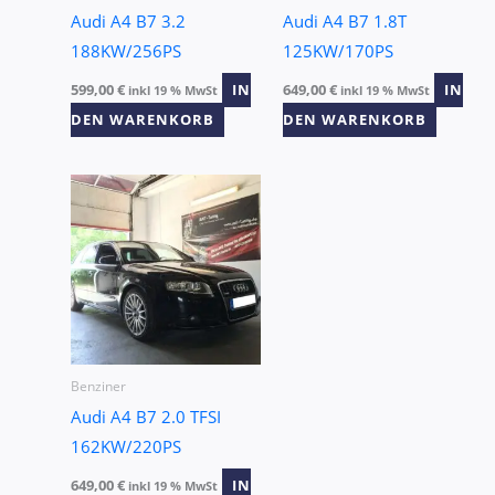
Audi A4 B7 3.2
Audi A4 B7 1.8T
188KW/256PS
125KW/170PS
599,00
€
IN
649,00
€
IN
inkl 19 % MwSt
inkl 19 % MwSt
DEN WARENKORB
DEN WARENKORB
Benziner
Audi A4 B7 2.0 TFSI
162KW/220PS
649,00
€
IN
inkl 19 % MwSt