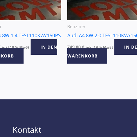
r
Benziner
4 8W 1.4 TFSI 110KW/150PS
Audi A4 8W 2.0 TFSI 110KW/1
€
IN DEN
749,00
€
IN D
inkl 19 % MwSt
inkl 19 % MwSt
NKORB
WARENKORB
Kontakt