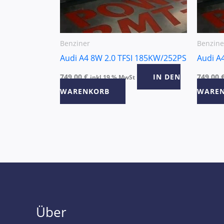
Benziner
Benzine
Audi A4 8W 2.0 TFSI 185KW/252PS
Audi A
749,00
€
IN DEN
749,00
inkl 19 % MwSt
WARENKORB
WARE
Über