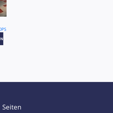
50PS
EN
Seiten