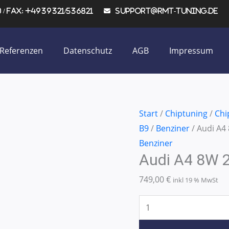
/ Fax: +4939321/536821
support@rmt-tuning.de
Referenzen
Datenschutz
AGB
Impressum
Audi
Start
/
Chiptuning
/
Chi
A4
B9
/
Benziner
/ Audi A4
8W
Benziner
Audi A4 8W 
2.0
TFSi
749,00
€
inkl 19 % MwSt
195KW/265PS
Menge