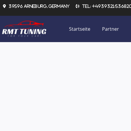
Zum
39596 Arneburg, Germany
Tel: +4939321/536820 
Inhalt
springen
Startseite
Partner