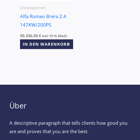
Uncategorized
Alfa Romeo Brera 2.4
147KW/200PS
50.336,00
€
inkl 19 % MwSt
IN DEN WARENKORB
Über
A descriptive paragraph that tells clients how good you
are and proves that you are the best.