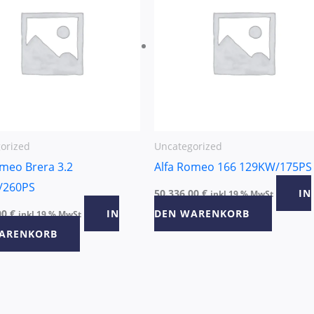
orized
Uncategorized
omeo Brera 3.2
Alfa Romeo 166 129KW/175PS
/260PS
50.336,00
€
IN
inkl 19 % MwSt
00
€
IN
DEN WARENKORB
inkl 19 % MwSt
ARENKORB