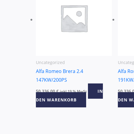
Uncategorized
Uncateg
Alfa Romeo Brera 2.4
Alfa R
147KW/200PS
191KW
50.336,00
€
IN
50.336,
inkl 19 % MwSt
DEN WARENKORB
DEN W