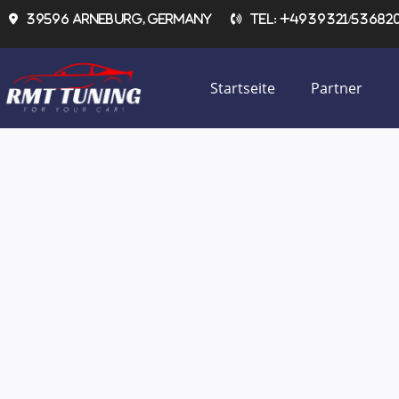
Zum
39596 Arneburg, Germany
Tel: +4939321/536820 
Inhalt
springen
Startseite
Partner