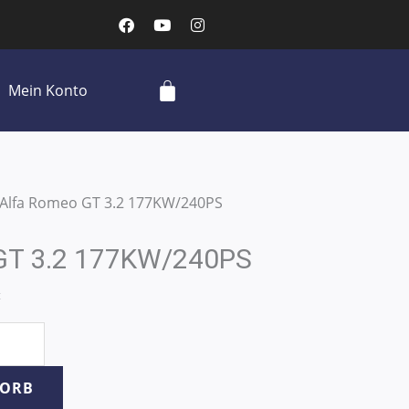
F
Y
I
a
o
n
c
u
s
e
t
t
b
u
a
Cart
Mein Konto
o
b
g
o
e
r
k
a
m
 Alfa Romeo GT 3.2 177KW/240PS
GT 3.2 177KW/240PS
t
KORB