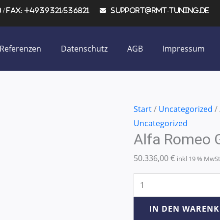
/ Fax: +4939321/536821
support@rmt-tuning.de
Referenzen
Datenschutz
AGB
Impressum
Alfa
Start
/
Uncategorized
/
Romeo
Uncategorized
Alfa Romeo 
GT
3.2
50.336,00
€
inkl 19 % MwS
177KW/240PS
Menge
IN DEN WAREN