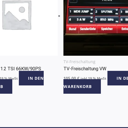
TV-Freischaltung
 1.2 TSI 66KW/90PS
TV-Freischaltung VW
IN DEN
105,00
€
IN D
 19 % MwSt
inkl 19 % MwSt
B
WARENKORB