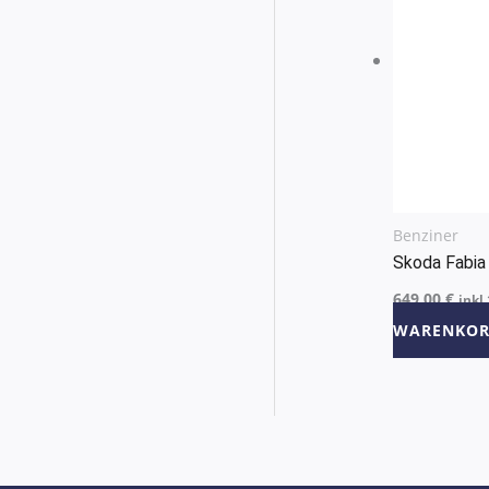
Benziner
Skoda Fabia
649,00
€
inkl
WARENKOR