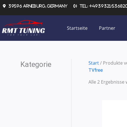
Zum
39596 Arneburg, Germany
Tel: +4939321/536820 
Inhalt
springen
Startseite
Partner
Start
/ Produkte v
Kategorie
TVfree
Alle 2 Ergebnisse