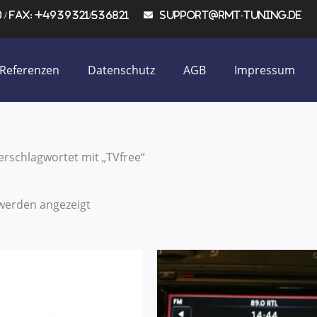
/ Fax: +4939321/536821
support@rmt-tuning.de
Referenzen
Datenschutz
AGB
Impressum
erschlagwortet mit „TVfree“
 werden angezeigt