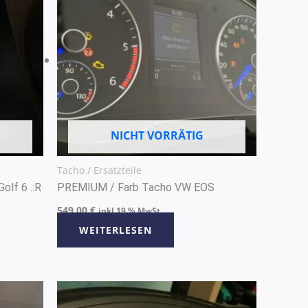
NICHT VORRÄTIG
Tacho / Ersatzteile
lf 6 .:R
PREMIUM / Farb Tacho VW EOS
549,00
€
inkl 19 % MwSt
WEITERLESEN