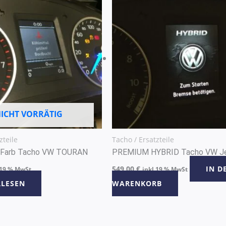
ICHT VORRÄTIG
zteile
Tacho / Ersatzteile
Farb Tacho VW TOURAN
PREMIUM HYBRID Tacho VW J
549,00
€
IN D
 19 % MwSt
inkl 19 % MwSt
RLESEN
WARENKORB