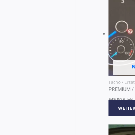
N
Tacho / Ersat
PREMIUM / 
549,00
€
inkl
WEITE