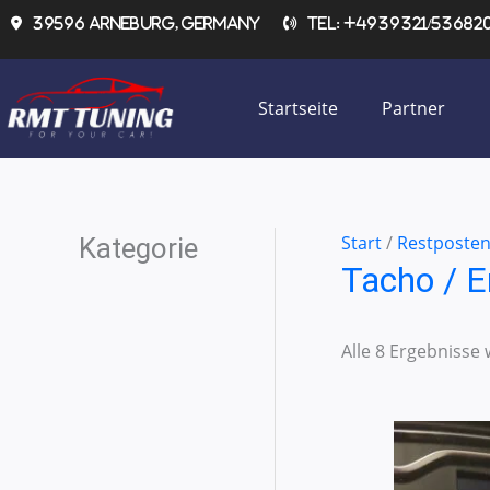
Zum
39596 Arneburg, Germany
Tel: +4939321/536820 
Inhalt
springen
Startseite
Partner
Start
/
Restposte
Kategorie
Tacho / E
Alle 8 Ergebnisse