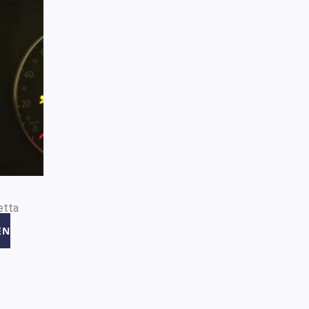
etta
EN