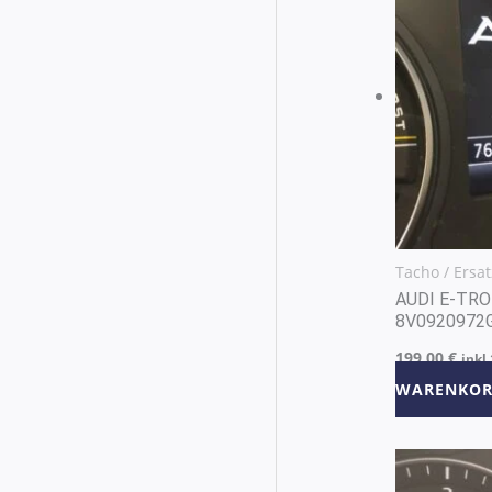
Tacho / Ersat
AUDI E-TRO
8V0920972
199,00
€
inkl
WARENKOR