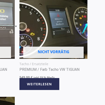
NICHT VORRÄTIG
Tacho / Ersatzteile
GUAN
PREMIUM / Farb Tacho VW TIGUAN
549,00
€
inkl 19 % MwSt
WEITERLESEN