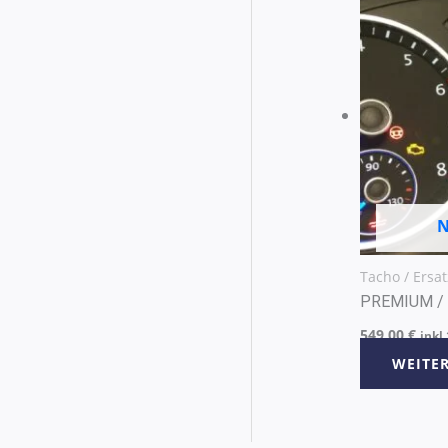
N
Tacho / Ersat
PREMIUM / 
549,00
€
inkl
WEITE