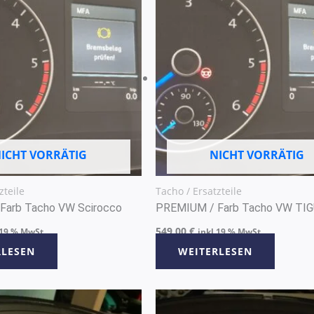
ICHT VORRÄTIG
NICHT VORRÄTIG
zteile
Tacho / Ersatzteile
Farb Tacho VW Scirocco
PREMIUM / Farb Tacho VW TI
549,00
€
 19 % MwSt
inkl 19 % MwSt
RLESEN
WEITERLESEN