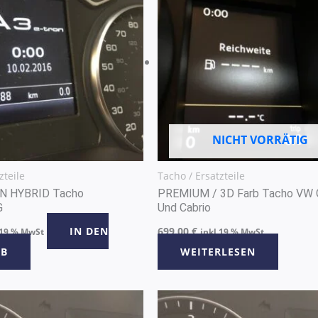
NICHT VORRÄTIG
zteile
Tacho / Ersatzteile
N HYBRID Tacho
PREMIUM / 3D Farb Tacho VW Go
G
Und Cabrio
IN DEN
699,00
€
 19 % MwSt
inkl 19 % MwSt
B
WEITERLESEN