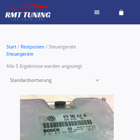
Zum
Cart
Inhalt
springen
Start
/
Restposten
/ Steuergeräte
Steuergeräte
Alle 5 Ergebnisse werden angezeigt