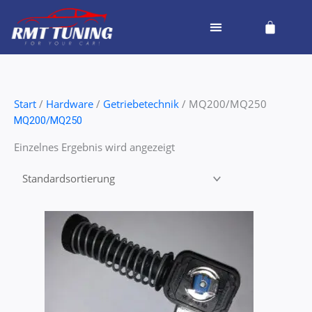
Zum
Cart
Inhalt
springen
Start
/
Hardware
/
Getriebetechnik
/ MQ200/MQ250
MQ200/MQ250
Einzelnes Ergebnis wird angezeigt