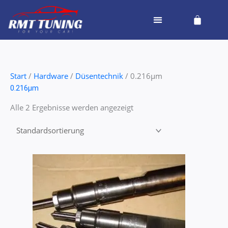
Zum
Cart
Inhalt
springen
Start
/
Hardware
/
Düsentechnik
/ 0.216µm
0.216µm
Alle 2 Ergebnisse werden angezeigt