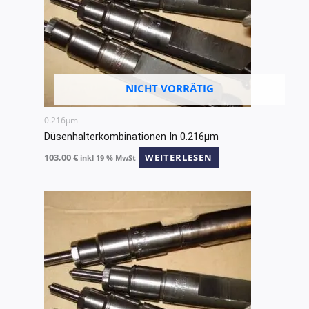
NICHT VORRÄTIG
0.216µm
Düsenhalterkombinationen In 0.216µm
103,00
€
WEITERLESEN
inkl 19 % MwSt