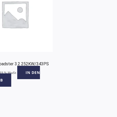
oadster 3.2 252KW/343PS
IN DEN
 19 % MwSt
B