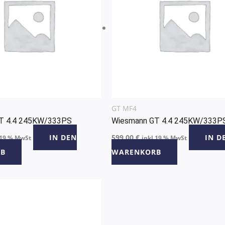
GT MF4
T 4.4 245KW/333PS
Wiesmann GT 4.4 245KW/333P
IN DEN
599,00
€
IN D
 19 % MwSt
inkl 19 % MwSt
B
WARENKORB