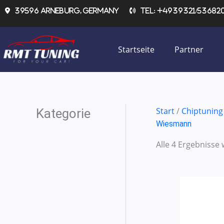
Zum
39596 Arneburg, Germany
Tel: +4939321/536820 
Inhalt
springen
Startseite
Partner
Start
/
Chiptuning
Kategorie
Wiesmann
Alle 4 Ergebnisse