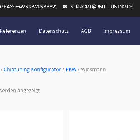
/ Fax: +4939321/536821
support@rmt-tuning.de
Referenzen
Datenschutz
AGB
Impressum
/
Chiptuning Konfigurator
/
PKW
/ Wiesmann
 werden angezeigt