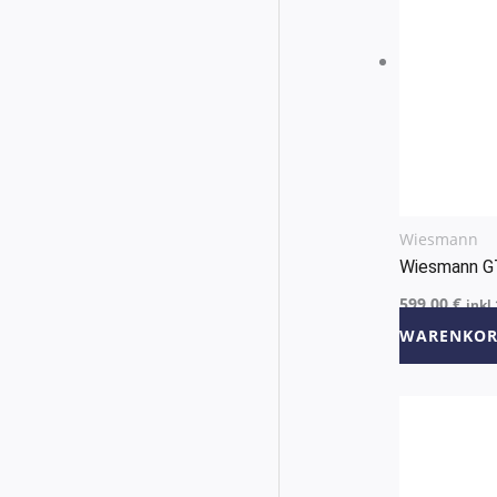
Wiesmann
Wiesmann G
599,00
€
inkl
WARENKOR