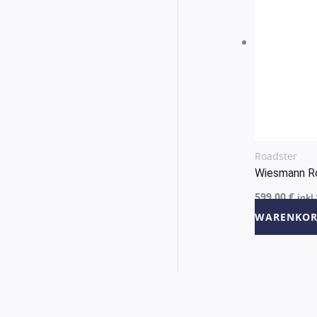
Roadster
Wiesmann R
599,00
€
inkl
WARENKOR