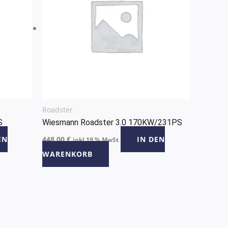
Roadster
S
Wiesmann Roadster 3.0 170KW/231PS
EN
448,00
€
IN DEN
inkl 19 % MwSt
WARENKORB