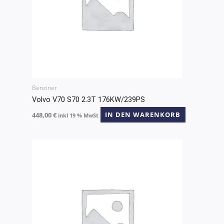
Benziner
Volvo V70 S70 2.3T 176KW/239PS
448,00
€
IN DEN WARENKORB
inkl 19 % MwSt