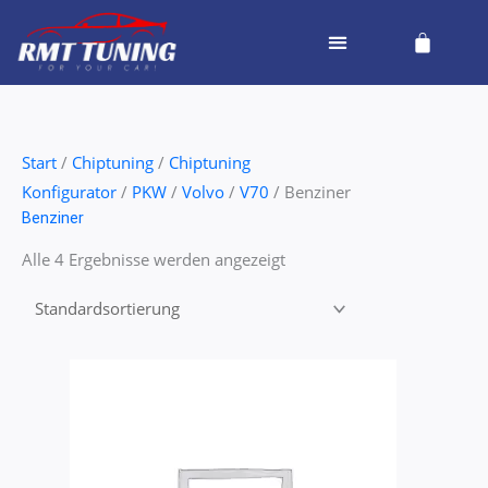
Zum
Cart
Inhalt
springen
Start
/
Chiptuning
/
Chiptuning
Konfigurator
/
PKW
/
Volvo
/
V70
/ Benziner
Benziner
Alle 4 Ergebnisse werden angezeigt