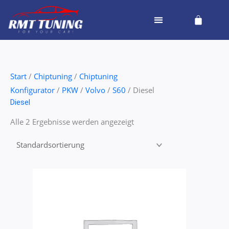
Zum
Cart
Inhalt
springen
Start
/
Chiptuning
/
Chiptuning
Konfigurator
/
PKW
/
Volvo
/
S60
/ Diesel
Diesel
Alle 2 Ergebnisse werden angezeigt