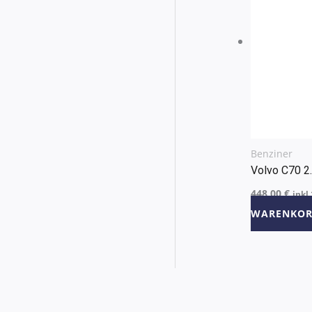
Benziner
Volvo C70 
448,00
€
inkl
WARENKOR