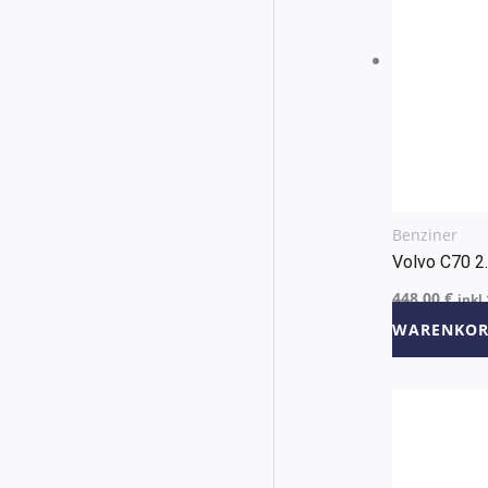
Benziner
Volvo C70 
448,00
€
inkl
WARENKOR