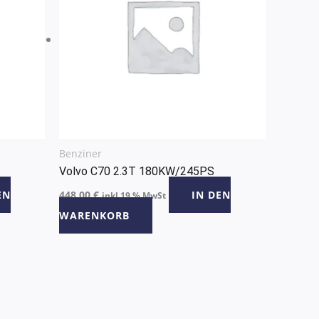
Benziner
Volvo C70 2.3T 180KW/245PS
EN
448,00
€
IN DEN
inkl 19 % MwSt
WARENKORB