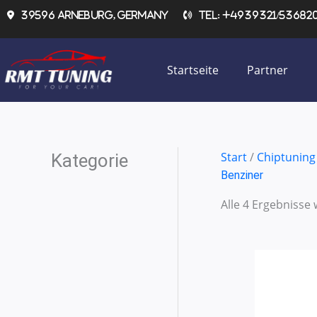
Zum
39596 Arneburg, Germany
Tel: +4939321/536820 
Inhalt
springen
Startseite
Partner
Start
/
Chiptuning
Kategorie
Benziner
Alle 4 Ergebnisse