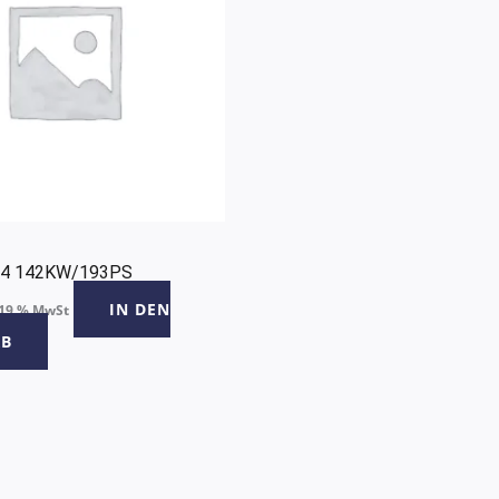
2.4 142KW/193PS
IN DEN
 19 % MwSt
B