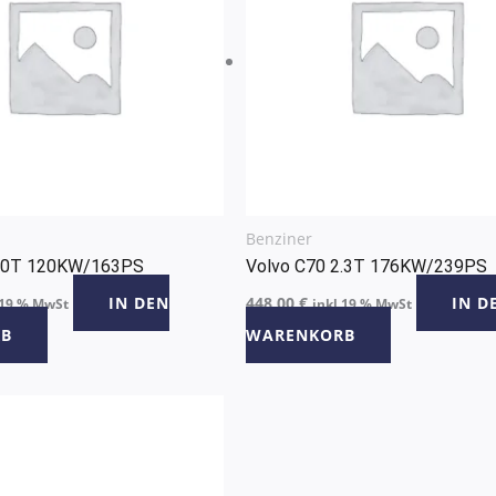
Benziner
2.0T 120KW/163PS
Volvo C70 2.3T 176KW/239PS
IN DEN
448,00
€
IN D
 19 % MwSt
inkl 19 % MwSt
B
WARENKORB