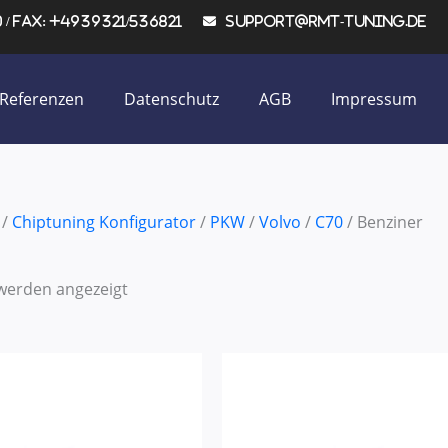
/ Fax: +4939321/536821
support@rmt-tuning.de
Referenzen
Datenschutz
AGB
Impressum
/
Chiptuning Konfigurator
/
PKW
/
Volvo
/
C70
/ Benziner
 werden angezeigt