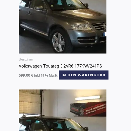
Benziner
Volkswagen Touareg 3.2VR6 177KW/241PS
599,00
€
IN DEN WARENKORB
inkl 19 % MwSt