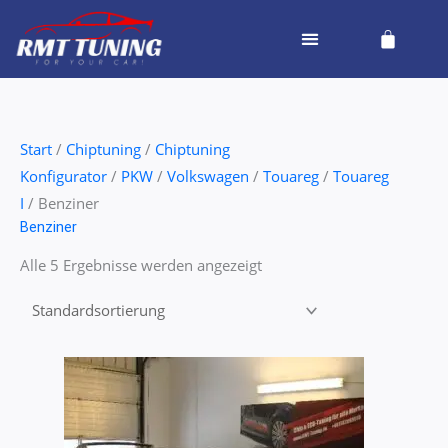
Zum
Cart
Inhalt
springen
Start
/
Chiptuning
/
Chiptuning
Konfigurator
/
PKW
/
Volkswagen
/
Touareg
/
Touareg
I
/ Benziner
Benziner
Alle 5 Ergebnisse werden angezeigt